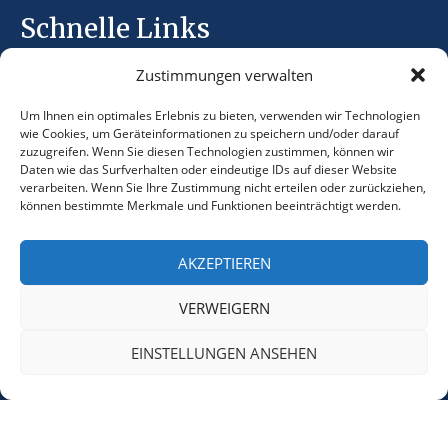
Schnelle Links
Bedingungen und Konditionen
Zustimmungen verwalten
Datenschutzbestimmungen
Um Ihnen ein optimales Erlebnis zu bieten, verwenden wir Technologien
wie Cookies, um Geräteinformationen zu speichern und/oder darauf
zuzugreifen. Wenn Sie diesen Technologien zustimmen, können wir
Daten wie das Surfverhalten oder eindeutige IDs auf dieser Website
Kontaktinformationen
verarbeiten. Wenn Sie Ihre Zustimmung nicht erteilen oder zurückziehen,
können bestimmte Merkmale und Funktionen beeinträchtigt werden.
info@hihswiss.org
+41 79 9156334
AKZEPTIEREN
VERWEIGERN
EINSTELLUNGEN ANSEHEN
© 2025 Hand in Hand Schweiz. Alle Rechte
vorbehalten. Entworfen und entwickelt von
Verve
Media.