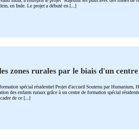
 India, a entrepris le projet "Rajeunir les puits avec des fosses de re
lem, en Inde. Le projet a débuté en [...]
des zones rurales par le biais d'un centr
e formation spécial résidentiel Projet d'accueil Soutenu par Humanium,
ation des enfants ruraux grâce à un centre de formation spécial résidenti
adre de ce [...]