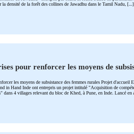
densité de la forêt des collines de Jawadhu dans le Tamil Nadu, [...]
rises pour renforcer les moyens de subsi
enforcer les moyens de subsistance des femmes rurales Projet d'accueil 
in Hand Inde ont entrepris un projet intitulé "Acquisition de compéten
 dans 4 villages relevant du bloc de Khed, à Pune, en Inde. Lancé en av