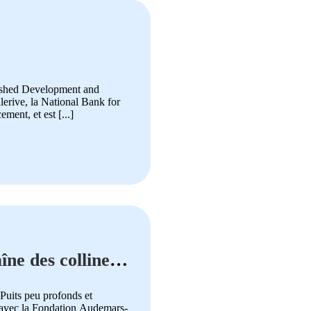
tershed Development and
lerive, la National Bank for
nt, et est [...]
îne des collines
Puits peu profonds et
t avec la Fondation Audemars-